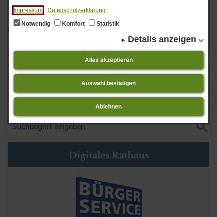
Impressum
Datenschutzerklärung
Notwendig
Komfort
Statistik
Details anzeigen
Mehr über
Alles akzeptieren
Markt Zusmarshausen
Auswahl bestätigen
zurück
Ablehnen
Drucken
Zum Seitenanfang
Digitales Rathaus