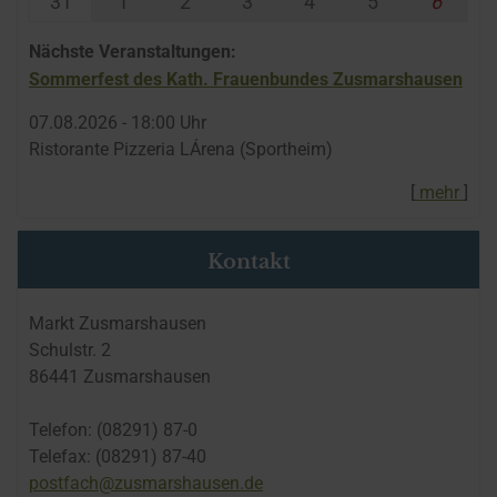
31
1
2
3
4
5
6
Nächste Veranstaltungen:
Sommerfest des Kath. Frauenbundes Zusmarshausen
07.​08.​2026 -
18:00
Uhr
Ristorante Pizzeria LÁrena (Sportheim)
[
mehr
]
Kontakt
Markt Zusmarshausen
Schulstr. 2
86441 Zusmarshausen
Telefon: (08291) 87-0
Telefax: (08291) 87-40
postfach@zusmarshausen.de