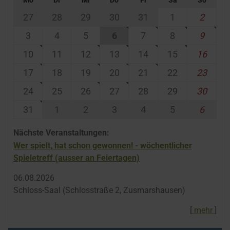
Mo
Di
Mi
Do
Fr
Sa
So
27
28
29
30
31
1
2
3
4
5
6
7
8
9
10
11
12
13
14
15
16
17
18
19
20
21
22
23
24
25
26
27
28
29
30
31
1
2
3
4
5
6
Nächste Veranstaltungen:
Wer spielt, hat schon gewonnen! - wöchentlicher
Spieletreff (ausser an Feiertagen)
06.​08.​2026
Schloss-Saal (Schlosstraße 2, Zusmarshausen)
[
mehr
]