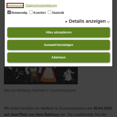
Impressum
Datenschutzerklärung
Notwendig
Komfort
Statistik
Details anzeigen
Alles akzeptieren
Auswahl bestätigen
Ablehnen
Bild zur Meldung: Maifeier in Zusmarshausen
Wir laden herzlich zur Maifeier in Zusmarshausen am
30.04.2026
auf dem Platz vor dem Rathaus
ein. Der traditionelle Teil der