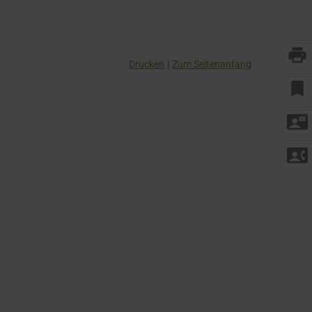
print
Drucken
Zum Seitenanfang
bookmark
contact_mail
contact_phone