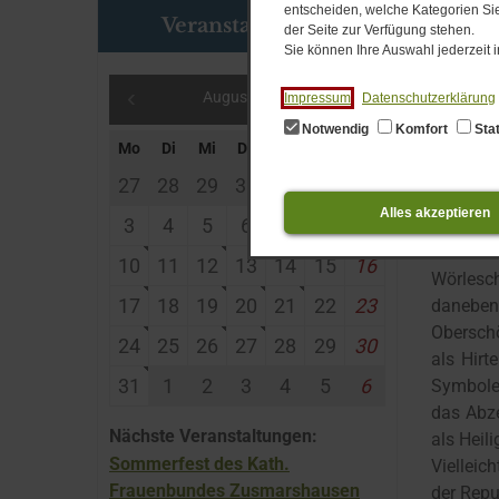
entscheiden, welche Kategorien Sie
Veranstaltungen
der Seite zur Verfügung stehen.
Sie können Ihre Auswahl jederzeit
Das Bay
Wörlesc
August 2026
Impressum
Datenschutzerklärung
Die Wapp
Notwendig
Komfort
Stat
geschach
Mo
Di
Mi
Do
Fr
Sa
So
hinten in
27
28
29
30
31
1
2
Die Fahn
Alles akzeptieren
3
4
5
6
7
8
9
Gemeind
Der Inh
10
11
12
13
14
15
16
Wörlesc
17
18
19
20
21
22
23
daneben
Oberschö
24
25
26
27
28
29
30
als Hirt
31
1
2
3
4
5
6
Symbole 
das Abze
Nächste Veranstaltungen:
als Heil
Sommerfest des Kath.
Vielleic
Frauenbundes Zusmarshausen
der Repu