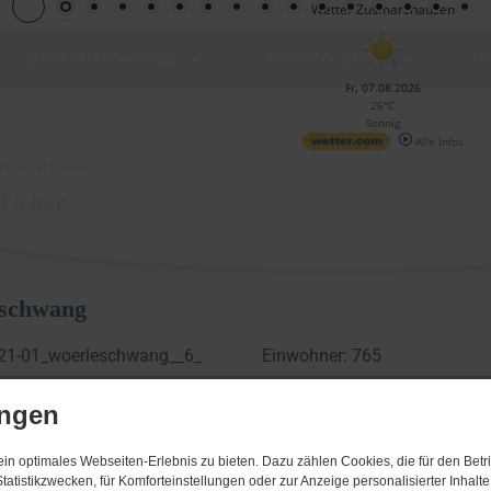
Wetter Zusmarshausen
Politik & Verwaltung
Freizeit & Kultur
W
Fr, 07.08.2026
26°C
Sonnig
Alle Infos
Wörleschwang
Ticker
schwang
Einwohner: 765
Wörleschwang wurde e
ungen
"Wernischwanch" erwähnt. Bi
von Welden, Zehnrechte 
n optimales Webseiten-Erlebnis zu bieten. Dazu zählen Cookies, die für den Betri
tatistikzwecken, für Komforteinstellungen oder zur Anzeige personalisierter Inhalt
Oberschönenfeld. Die Kirche 