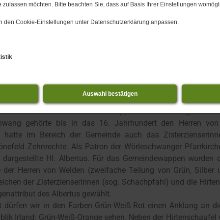
 zulassen möchten. Bitte beachten Sie, dass auf Basis Ihrer Einstellungen womögli
Fresken ziert den Ort.
 in den Cookie-Einstellungen unter Datenschutzerklärung anpassen.
er. Staatsministerium des Innern hat am 27. März 1969 der 
hwang die Annahme eines Wappens und einer Fahne genehmigt
enbeschreibung lautet: „Durch einen in zwei Reihen von Silbe
istik
ten Pfahl gespalten; vorne zweimal geteilt von Grün, Silber
 Silber eine schräglinks gestellte grüne Hirtenschaufel.“
e zeigt drei Streifen in der Farbenfolge Grün-Weiß-Rot, sie sol
Auswahl bestätigen
ewappen geführt werden.
alt des Hoheitszeichens des Wappens ist wie folgt zu be
hwang gehörte bis in das 16. Jahrhundert den Herren von
 hatte im Bereich der Gemeinde auch das Zisterzienserinne
nefeld Zehnrechte. Als Patron der Wörleschwanger Pfarrkirche
e dargestellte Hl. Albertus. Für das Gemeindewappen wurden 
der Herren von Welden (zweifache Teilung von Grün, Silber 
ichen der Zisterzienserinnen (sog. Schachpfahl) und die Hirte
igenattribut des Albertus gewählt.
ht dürfen wir in den Farben Grün-Weiß-Rot einen Anklang an d
blik Irland: Grün-Weiß-Orange sehen. Neben der Hirtenschaufel