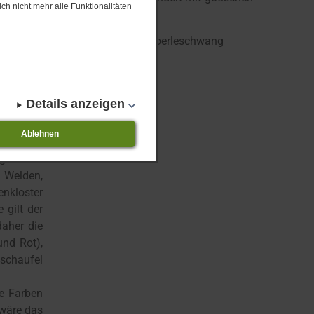
ch nicht mehr alle Funktionalitäten
Gemeinde
.
r und Rot
 und Rot,
Details anzeigen
l mit dem
Ablehnen
gründen:
 Welden,
nkloster
 gilt der
daher die
und Rot),
nschaufel
ie Farben
 wäre das