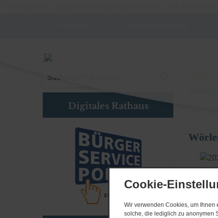
Startseite
Bildung & Soziales
Start
News-
Digitales Rathaus
Wörle
Cookie-Einstell
Wir verwenden Cookies, um Ihnen ei
solche, die lediglich zu anonymen S