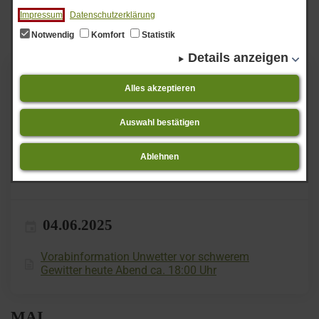
Impressum
Datenschutzerklärung
JUNI
Notwendig
Komfort
Statistik
Details anzeigen
05.06.2025
Alles akzeptieren
Aufstellung und frühzeitige öffentliche
Auswahl bestätigen
Auslegung der 20. Änderung des
Flächennutzungsplanes "in sechs Teilbereichen",
Markt Zusmarshausen
Ablehnen
Sitzung des Marktgemeinderates am 12.06.2025
04.06.2025
Vorabinformation Unwetter vor schwerem
Gewitter heute Abend ca. 18:00 Uhr
MAI