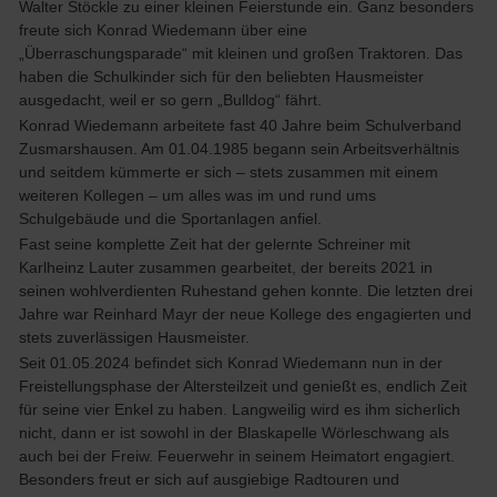
Walter Stöckle zu einer kleinen Feierstunde ein. Ganz besonders
freute sich Konrad Wiedemann über eine
„Überraschungsparade“ mit kleinen und großen Traktoren. Das
haben die Schulkinder sich für den beliebten Hausmeister
ausgedacht, weil er so gern „Bulldog“ fährt.
Konrad Wiedemann arbeitete fast 40 Jahre beim Schulverband
Zusmarshausen. Am 01.04.1985 begann sein Arbeitsverhältnis
und seitdem kümmerte er sich – stets zusammen mit einem
weiteren Kollegen – um alles was im und rund ums
Schulgebäude und die Sportanlagen anfiel.
Fast seine komplette Zeit hat der gelernte Schreiner mit
Karlheinz Lauter zusammen gearbeitet, der bereits 2021 in
seinen wohlverdienten Ruhestand gehen konnte. Die letzten drei
Jahre war Reinhard Mayr der neue Kollege des engagierten und
stets zuverlässigen Hausmeister.
Seit 01.05.2024 befindet sich Konrad Wiedemann nun in der
Freistellungsphase der Altersteilzeit und genießt es, endlich Zeit
für seine vier Enkel zu haben. Langweilig wird es ihm sicherlich
nicht, dann er ist sowohl in der Blaskapelle Wörleschwang als
auch bei der Freiw. Feuerwehr in seinem Heimatort engagiert.
Besonders freut er sich auf ausgiebige Radtouren und