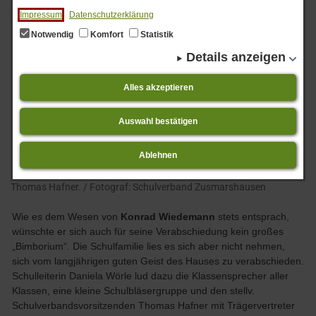
Impressum
Datenschutzerklärung
Notwendig
Komfort
Statistik
Details anzeigen
Alles akzeptieren
Auswahl bestätigen
Ablehnen
Bild zur Meldung: Von links: Walter Stöckle, Konrad Wiedemann,
Rektorin Daniela Wörle und stellv. Schulverbandsvorsitzender
Thomas Hafner. / Fotograf: Schulverband Zusmarshausen
Wie es dem Wesen von
Konrad Wiedemann
stets entsprach,
wünschte er sich auch für seine Verabschiedung kein großes
„Bimborium“. Die Schulfamilie lies es sich aber nicht nehmen,
sich vom langjährigen guten Geist des Hauses zu verabschieden.
Schulleiterin Daniela Wörle lud dazu die Klassensprecher aller
Klassen, eine kleine Schulbläsergruppe und den stellv.
Schulverbandsvorsitzenden Thomas Hafner mit Trägervertreter