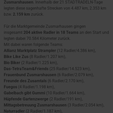
Zusmarshausen
. Innerhalb der 21 STADTRADELN-Tage
legten diese sagenhafte Strecken von 4.487 km, 2.353 km
bzw.
2.159 km
zurück.
Für die Marktgemeinde Zusmarhausen gingen
insgesamt
204 aktive Radler in 18 Teams
an den Start und
legten dabei 70.584 Kilometer zurück.
Mit dabei waren folgende Teams:
Allianz Marktplatz Strampler
(12 Radler/4.386 km),
Bike Like Zus
(8 Radler/1.207 km),
Bio Biker
(2 Radler/1.225 km),
Das-TetraTeam&Friends
(25 Radler/14.523 km),
Frauenbund Zusmarshausen
(6 Radler/2.079 km),
Freunde des Zusamtals
(6 Radler/2.170 km),
Fuegos
(4 Radler/1.198 km),
Gabelbach gibt Gummi
(10 Radler/1.664 km),
Hüpfende Gartenzwerge
(2 Radler/191 km),
Mittagsbetreuung Zusmarshausen
(3 Radler/2.054 km),
Naturradler
(2 Radler/1.187 km),