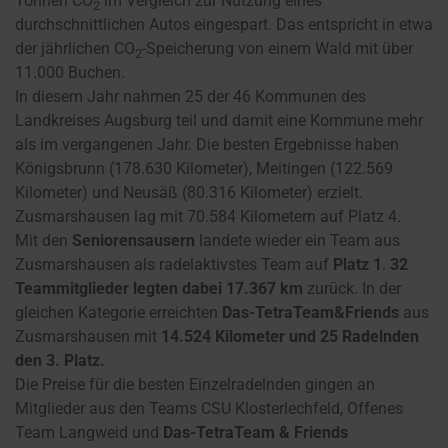
Tonnen CO
im Vergleich zur Nutzung eines
2
durchschnittlichen Autos eingespart. Das entspricht in etwa
der jährlichen CO
-Speicherung von einem Wald mit über
2
11.000 Buchen.
In diesem Jahr nahmen 25 der 46 Kommunen des
Landkreises Augsburg teil und damit eine Kommune mehr
als im vergangenen Jahr. Die besten Ergebnisse haben
Königsbrunn (178.630 Kilometer), Meitingen (122.569
Kilometer) und Neusäß (80.316 Kilometer) erzielt.
Zusmarshausen lag mit 70.584 Kilometern auf Platz 4.
Mit den
Seniorensausern
landete wieder ein Team aus
Zusmarshausen als radelaktivstes Team auf
Platz 1
.
32
Teammitglieder legten dabei 17.367 km
zurück. In der
gleichen Kategorie erreichten
Das-TetraTeam&Friends
aus
Zusmarshausen mit
14.524 Kilometer und 25 Radelnden
den 3. Platz.
Die Preise für die besten Einzelradelnden gingen an
Mitglieder aus den Teams CSU Klosterlechfeld, Offenes
Team Langweid und
Das-TetraTeam & Friends