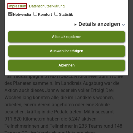
Impressum
Datenschutzerklärung
Notwendig
Komfort
Statistik
Details anzeigen
Alles akzeptieren
Bild zur Meldung: STADTRADELN 2023
Auswahl bestätigen
Vom 13. Mai bis 2. Juni konnten die Bürgerinnen und
Ablehnen
Bürger im Landkreis erneut bei der internationalen
Fahrradkampagne STADTRADELN Kilometer zum Wohle
des Planeten sammeln. Im Landkreis Augsburg war die
Aktion auch dieses Jahr wieder ein voller Erfolg! Drei
Wochen lang konnten alle, die im Landkreis wohnen,
arbeiten, einem Verein angehören oder eine Schule
besuchen, kräftig in die Pedale treten. Mit insgesamt
911.820 Kilometern haben die 5.247 aktiven
Teilnehmerinnen und Teilnehmer in 233 Teams rund 148