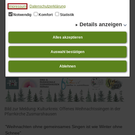
Impressum
Datenschutzerklärung
Notwendig
Komfort
Statistik
Details anzeigen
Alles akzeptieren
Auswahl bestätigen
Ablehnen
Bild zur Meldung: Kulturkreis: Offenes Weihnachtssingen in der
Pfarrkirche Zusmarshausen
"Weihnachten ohne gemeinsames Singen ist wie Winter ohne
Schnee"